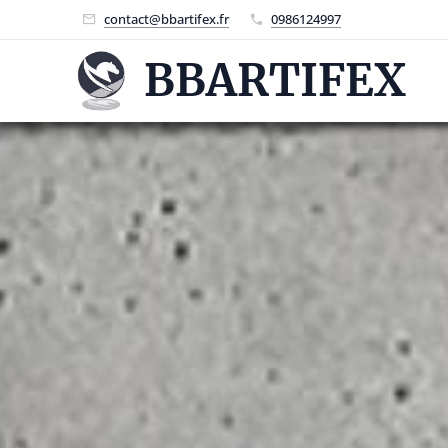
contact@bbartifex.fr
0986124997
BBARTIFEX