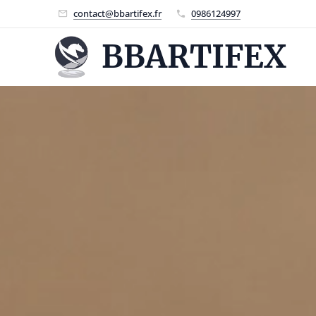
contact@bbartifex.fr
0986124997
BBARTIFEX