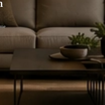
n
mme