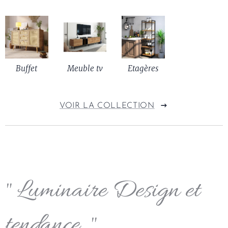
Buffet
Meuble tv
Etagères
VOIR LA COLLECTION
" Luminaire Design et
tendance. "