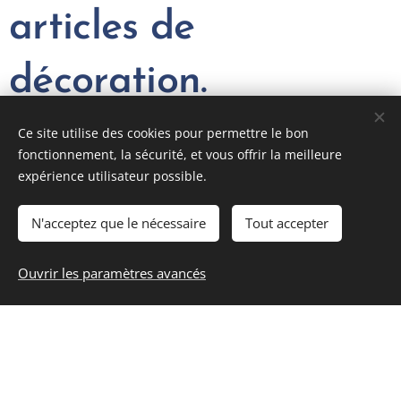
articles de
décoration.
Ce site utilise des cookies pour permettre le bon
fonctionnement, la sécurité, et vous offrir la meilleure
Explorez notre gamme de décorations uniques qui
expérience utilisateur possible.
apporteront une touche de style et de personnalité à votre
espace.
N'acceptez que le nécessaire
Tout accepter
Des coussins élégants et des tapis confortables aux
tableaux d'art abstrait et aux sculptures décoratives,
Ouvrir les paramètres avancés
nous avons sélectionné des pièces exceptionnelles pour
compléter votre intérieur avec goût.
Que vous préfériez un style moderne, bohème,
minimaliste ou éclectique, nos décorations