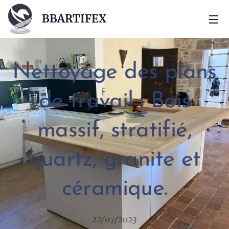
BBARTIFEX
Nettoyage des plans
de travail : Bois
massif, stratifié,
quartz, granite et
céramique.
22/07/2023