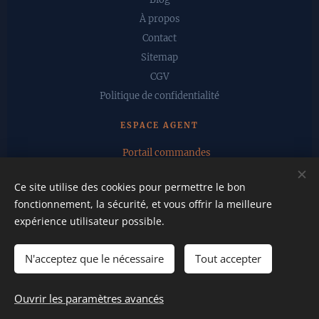
À propos
Contact
Sitemap
CGV
Politique de confidentialité
ESPACE AGENT
📦 Portail commandes
💬 Chat agent
Ce site utilise des cookies pour permettre le bon
fonctionnement, la sécurité, et vous offrir la meilleure
expérience utilisateur possible.
© 2026 BBartifex SAS — Tous droits réservés
Fay-de-Bretagne, Loire-Atlantique
N'acceptez que le nécessaire
Tout accepter
Ouvrir les paramètres avancés
Optimisé par
Webnode
Cookies