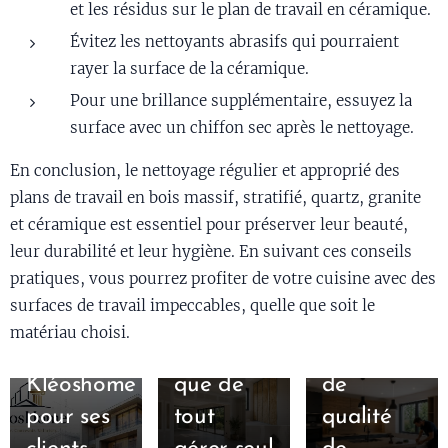
et les résidus sur le plan de travail en céramique.
Évitez les nettoyants abrasifs qui pourraient
25/05/2026
rayer la surface de la céramique.
Rénovation
Pour une brillance supplémentaire, essuyez la
:
surface avec un chiffon sec après le nettoyage.
pourquoi
04/04/2026
En conclusion, le nettoyage régulier et approprié des
confier
Illuminez
plans de travail en bois massif, stratifié, quartz, granite
votre
votre
et céramique est essentiel pour préserver leur beauté,
01/06/2026
leur durabilité et leur hygiène. En suivant ces conseils
Pourquoi
projet à
intérieur
pratiques, vous pourrez profiter de votre cuisine avec des
BBartifex
un expert
avec des
surfaces de travail impeccables, quelle que soit le
travaille
en AMO
luminaires
matériau choisi.
avec
plutôt
en bois
Kléoshome
que de
de
pour ses
tout
qualité